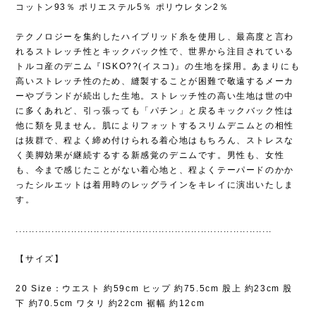
コットン93％ ポリエステル5％ ポリウレタン2％
テクノロジーを集約したハイブリッド糸を使用し、最高度と言わ
れるストレッチ性とキックバック性で、世界から注目されている
トルコ産のデニム『ISKO??(イスコ)』の生地を採用。あまりにも
高いストレッチ性のため、縫製することが困難で敬遠するメーカ
ーやブランドが続出した生地。ストレッチ性の高い生地は世の中
に多くあれど、引っ張っても「パチン」と戻るキックバック性は
他に類を見ません。肌によりフォットするスリムデニムとの相性
は抜群で、程よく締め付けられる着心地はもちろん、ストレスな
く美脚効果が継続するする新感覚のデニムです。男性も、女性
も、今まで感じたことがない着心地と、程よくテーパードのかか
ったシルエットは着用時のレッグラインをキレイに演出いたしま
す。
...............................................................................
【サイズ】
20 Size：ウエスト 約59cm ヒップ 約75.5cm 股上 約23cm 股
下 約70.5cm ワタリ 約22cm 裾幅 約12cm