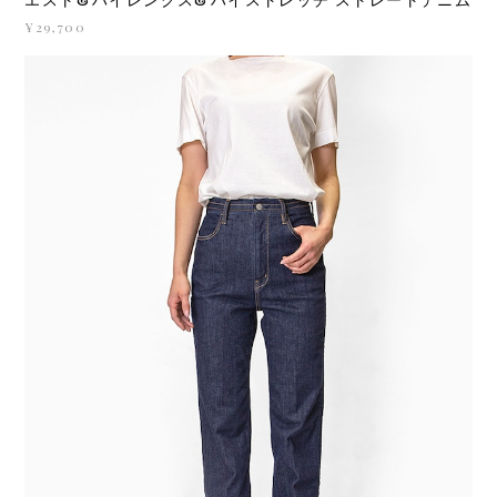
¥29,700