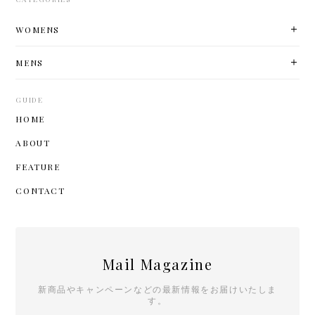
WOMENS
MENS
GUIDE
HOME
ABOUT
FEATURE
CONTACT
Mail Magazine
新商品やキャンペーンなどの最新情報をお届けいたしま
す。