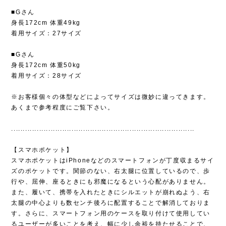
■Gさん
身長172cm 体重49kg
着用サイズ：27サイズ
■Gさん
身長172cm 体重50kg
着用サイズ：28サイズ
※お客様個々の体型などによってサイズは微妙に違ってきます。
あくまで参考程度にご覧下さい。
...............................................................................
【スマホポケット】
スマホポケットはiPhoneなどのスマートフォンが丁度収まるサイ
ズのポケットです。関節のない、右太腿に位置しているので、歩
行や、屈伸、座るときにも邪魔になるという心配がありません。
また、履いて、携帯を入れたときにシルエットが崩れぬよう、右
太腿の中心よりも数センチ後ろに配置することで解消しておりま
す。さらに、スマートフォン用のケースを取り付けて使用してい
るユーザーが多いことを考え、幅に少し余裕を持たせることで、