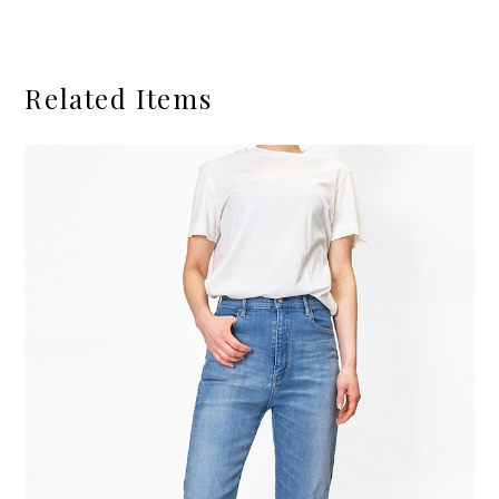
Related Items