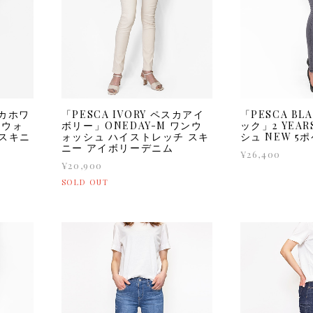
スカホワ
「PESCA IVORY ペスカアイ
「PESCA B
ンウォ
ボリー」ONEDAY-M ワンウ
ック」2 YEAR
 スキニ
ォッシュ ハイストレッチ スキ
シュ NEW 5
ニー アイボリーデニム
¥26,400
¥20,900
SOLD OUT