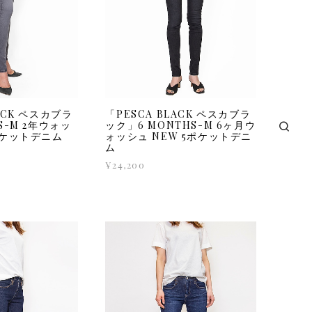
LACK ペスカブラ
「PESCA BLACK ペスカブラ
S-M 2年ウォッ
ック」6 MONTHS-M 6ヶ月ウ
ポケットデニム
ォッシュ NEW 5ポケットデニ
ム
¥24,200