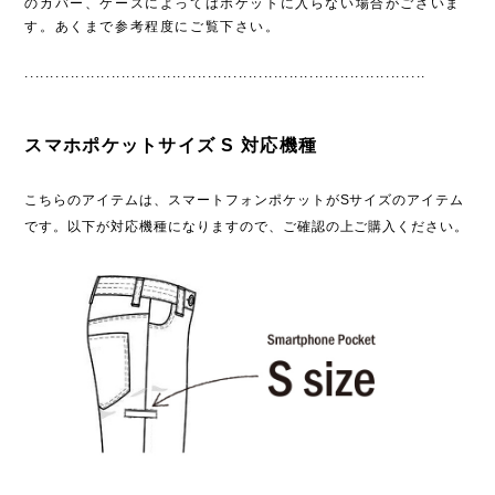
のカバー、ケースによってはポケットに入らない場合がございま
す。あくまで参考程度にご覧下さい。
...............................................................................
スマホポケットサイズ S 対応機種
こちらのアイテムは、スマートフォンポケットがSサイズのアイテム
です。以下が対応機種になりますので、ご確認の上ご購入ください。