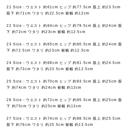
21 Size：ウエスト 約61cm ヒップ 約77.5cm 股上 約23.5cm
股下 約71cm ワタリ 約22.5cm 裾幅 約12cm
22 Size：ウエスト 約64cm ヒップ 約79.5cm 股上 約24cm 股
下 約72cm ワタリ 約23cm 裾幅 約12.5cm
23 Size：ウエスト 約65cm ヒップ 約80.5cm 股上 約24cm 股
下 約72.5cm ワタリ 約23cm 裾幅 約12.5cm
24 Size：ウエスト 約68cm ヒップ 約81.5cm 股上 約24.5cm
股下 約73cm ワタリ 約23.5cm 裾幅 約12.5cm
25 Size：ウエスト 約70cm ヒップ 約83.5cm 股上 約25cm 股
下 約74cm ワタリ 約24cm 裾幅 約13cm
26 Size：ウエスト 約72cm ヒップ 約85.5cm 股上 約25cm 股
下 約75cm ワタリ 約25cm 裾幅 約13cm
27 Size：ウエスト 約74cm ヒップ 約88.5cm 股上 約25.5cm
股下 約76cm ワタリ 約25.5cm 裾幅 約13.5cm