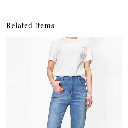
Related Items