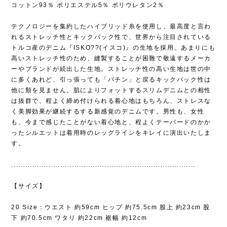
コットン93％ ポリエステル5％ ポリウレタン2％
テクノロジーを集約したハイブリッド糸を使用し、最高度と言わ
れるストレッチ性とキックバック性で、世界から注目されている
トルコ産のデニム『ISKO??(イスコ)』の生地を採用。あまりにも
高いストレッチ性のため、縫製することが困難で敬遠するメーカ
ーやブランドが続出した生地。ストレッチ性の高い生地は世の中
に多くあれど、引っ張っても「パチン」と戻るキックバック性は
他に類を見ません。肌によりフォットするスリムデニムとの相性
は抜群で、程よく締め付けられる着心地はもちろん、ストレスな
く美脚効果が継続するする新感覚のデニムです。男性も、女性
も、今まで感じたことがない着心地と、程よくテーパードのかか
ったシルエットは着用時のレッグラインをキレイに演出いたしま
す。
...............................................................................
【サイズ】
20 Size：ウエスト 約59cm ヒップ 約75.5cm 股上 約23cm 股
下 約70.5cm ワタリ 約22cm 裾幅 約12cm