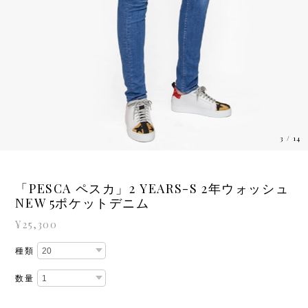
3
/
14
「PESCA ペスカ」2 YEARS-S 2年ウォッシュ
NEW 5ポケットデニム
¥25,300
種類
数量