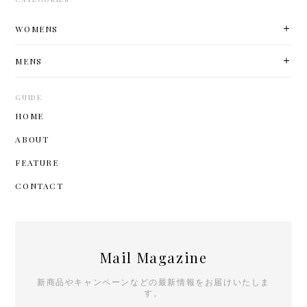
WOMENS
MENS
GUIDE
HOME
ABOUT
FEATURE
CONTACT
Mail Magazine
新商品やキャンペーンなどの最新情報をお届けいたしま
す。