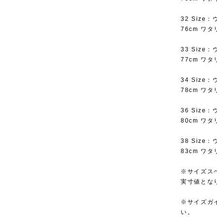
32 Size
76cm ワタ
33 Size
77cm ワタ
34 Size
78cm ワタリ
36 Size
80cm ワタ
38 Size
83cm ワタ
※サイズス
実寸値とな
※サイズガ
い。