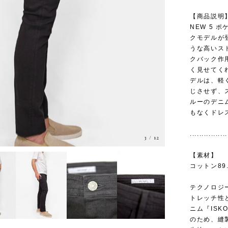
【商品説明
NEW 5 
クモデルが
うな高いス
クバック作
く見せてく
デルは、軽
じさせず、
ルーのデニ
もなくドレ
................
3
/
12
【素材】
コットン89
テクノロジ
トレッチ性
ニム『ISK
のため、縫