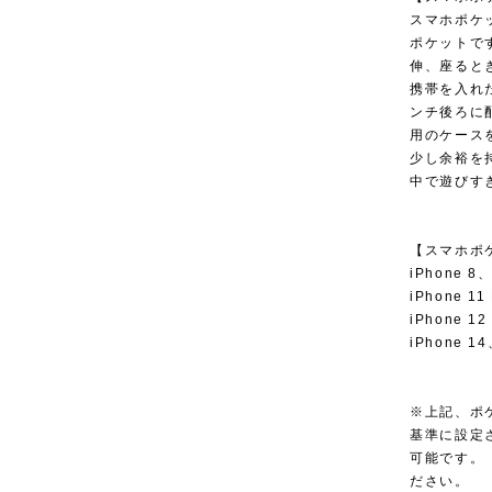
スマホポケ
ポケットで
伸、座ると
携帯を入れ
ンチ後ろに
用のケース
少し余裕を
中で遊びす
【スマホポケ
iPhone 8
iPhone 11
iPhone 12
iPhone 14
※上記、ポケ
基準に設定
可能です。「
ださい。