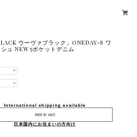
BLACK ウーヴァブラック」ONEDAY-S ワ
シュ NEW 5ポケットデニム
International shipping available
Add to cart
日本国内にお住まいの方向け