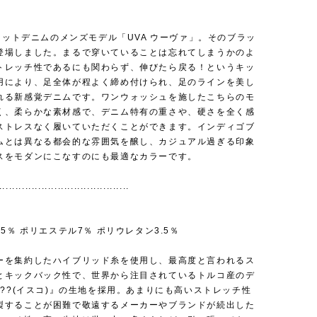
】
ポケットデニムのメンズモデル「UVA ウーヴァ」。そのブラッ
登場しました。まるで穿いていることは忘れてしまうかのよ
トレッチ性であるにも関わらず、伸びたら戻る！というキッ
用により、足全体が程よく締め付けられ、足のラインを美し
れる新感覚デニムです。ワンウォッシュを施したこちらのモ
く、柔らかな素材感で、デニム特有の重さや、硬さを全く感
ストレスなく履いていただくことができます。インディゴブ
ムとは異なる都会的な雰囲気を醸し、カジュアル過ぎる印象
スをモダンにこなすのにも最適なカラーです。
........................................
.5％ ポリエステル7％ ポリウレタン3.5％
ーを集約したハイブリッド糸を使用し、最高度と言われるス
とキックバック性で、世界から注目されているトルコ産のデ
O??(イスコ)』の生地を採用。あまりにも高いストレッチ性
製することが困難で敬遠するメーカーやブランドが続出した