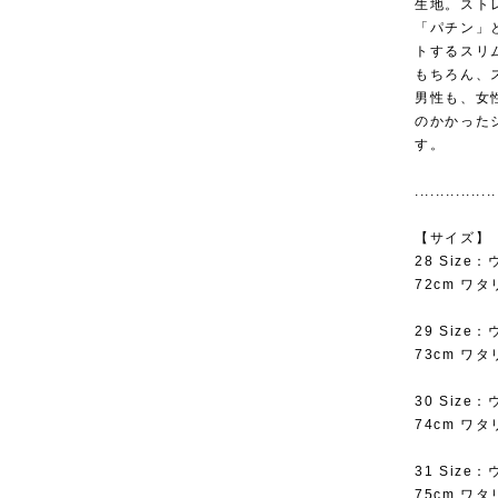
生地。スト
「パチン」
トするスリ
もちろん、
男性も、女
のかかった
す。
................
【サイズ】
28 Size
72cm ワタ
29 Size
73cm ワタ
30 Size
74cm ワタリ
31 Size
75cm ワタ