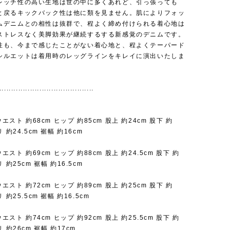
レッチ性の高い生地は世の中に多くあれど、引っ張っても
と戻るキックバック性は他に類を見ません。肌によりフォッ
ムデニムとの相性は抜群で、程よく締め付けられる着心地は
ストレスなく美脚効果が継続するする新感覚のデニムです。
性も、今まで感じたことがない着心地と、程よくテーパード
シルエットは着用時のレッグラインをキレイに演出いたしま
........................................
：ウエスト 約68cm ヒップ 約85cm 股上 約24cm 股下 約
リ 約24.5cm 裾幅 約16cm
：ウエスト 約69cm ヒップ 約88cm 股上 約24.5cm 股下 約
リ 約25cm 裾幅 約16.5cm
：ウエスト 約72cm ヒップ 約89cm 股上 約25cm 股下 約
 約25.5cm 裾幅 約16.5cm
：ウエスト 約74cm ヒップ 約92cm 股上 約25.5cm 股下 約
リ 約26cm 裾幅 約17cm